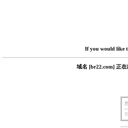
If you would like 
域名 [br22.com
T